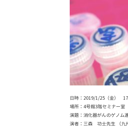
日時：2019/1/25（金） 1
場所：4号館3階セミナー室
演題：消化器がんのゲノム
演者：三森 功士先生 （九