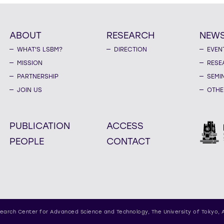
ABOUT
RESEARCH
NEW
WHAT'S LSBM?
DIRECTION
EVEN
MISSION
RESE
PARTNERSHIP
SEMI
JOIN US
OTHE
PUBLICATION
ACCESS
PEOPLE
CONTACT
earch Center for Advanced Science and Technology,
The University of Tokyo, 