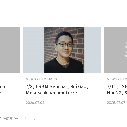
NEWS / SEMINARS
NEWS / SE
ina
7/8, LSBM Seminar, Rui Gao,
7/11, LS
Mesoscale volumetric
Hui NG, S
 and
fluorescence imaging at
transcrip
2026.07.08
2025.07.07
nanoscale resolution via
molecular v
photochemical sectioning
midbrain-
Parkinso
がん診療へのアプローチ