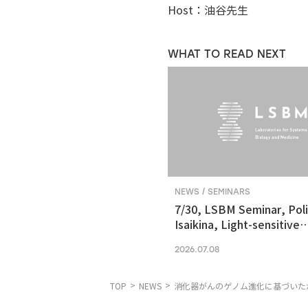
Host：油谷先生
WHAT TO READ NEXT
NEWS / SEMINARS
7/30, LSBM Seminar, Pol
Isaikina, Light-sensitive
Photoreceptors in Vision
2026.07.08
Optogenetics
TOP
NEWS
消化器がんのゲノム進化に基づいた