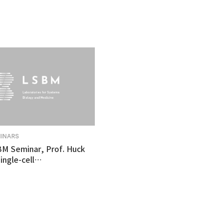
MINARS
BM Seminar, Prof. Huck
ingle-cell
tomics revealed
ulnerability in human
like organoid model of
n's Disease