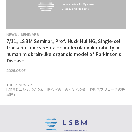
NEWS / SEMINARS
7/11, LSBM Seminar, Prof. Huck Hui NG, Single-cell
transcriptomics revealed molecular vulnerability in
human midbrain-like organoid model of Parkinson's
Disease
2025.07.07
TOP
NEWS
LSBMミニシンポジウム「揺らぎの中のタンパク質：物理的アプローチの新
展開」