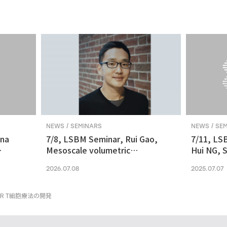
NEWS / SEMINARS
NEWS / SE
ina
7/8, LSBM Seminar, Rui Gao,
7/11, LS
Mesoscale volumetric
Hui NG, S
 and
fluorescence imaging at
transcrip
2026.07.08
2025.07.07
nanoscale resolution via
molecular v
photochemical sectioning
midbrain-
Parkinso
R T細胞療法の開発