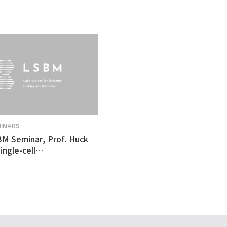
MINARS
BM Seminar, Prof. Huck
ingle-cell
tomics revealed
ulnerability in human
like organoid model of
n's Disease