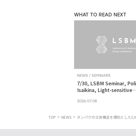
WHAT TO READ NEXT
NEWS / SEMINARS
7/30, LSBM Seminar, Pol
Isaikina, Light-sensitive
Photoreceptors in Vision
2026.07.08
Optogenetics
TOP
NEWS
タンパクの立体構造を標的としたCA