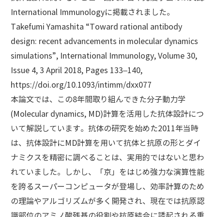
International Immunologyに掲載されました。
Takefumi Yamashita “Toward rational antibody
design: recent advancements in molecular dynamics
simulations”, International Immunology, Volume 30,
Issue 4, 3 April 2018, Pages 133–140,
https://doi.org/10.1093/intimm/dxx077
本論文では、この8年間取り組んできた分子動力学
(Molecular dynamics, MD)計算を活用した抗体設計につ
いて解説しています。抗体の研究を始めた2011年当時
は、抗体設計にMD計算を用いて抗体と抗原の形とダイ
ナミクスを精密に調べることは、実用的ではないと思わ
れていました。しかし、「京」をはじめ強力な演算性能
を誇るスーパーコンピュータが登場し、効率計算のため
の理論やアルゴリズムが多く開発され、現在では抗原認
識部位のアミノ酸残基の役割や抗原結合に誘起される重