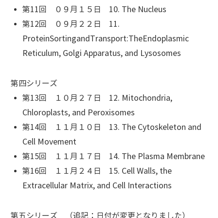
第11回 ０９月１５日 10. The Nucleus
第12回 ０９月２２日 11.
ProteinSortingandTransport:TheEndoplasmic
Reticulum, Golgi Apparatus, and Lysosomes
第四シリーズ
第13回 １０月２７日 12. Mitochondria,
Chloroplasts, and Peroxisomes
第14回 １１月１０日 13. The Cytoskeleton and
Cell Movement
第15回 １１月１７日 14. The Plasma Membrane
第16回 １１月２４日 15. Cell Walls, the
Extracellular Matrix, and Cell Interactions
第五シリーズ （追記：日付が変更となりました）