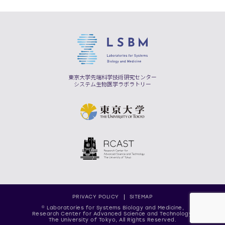
東京大学先端科学技術研究センター
システム生物医学ラボラトリー
PRIVACY POLICY
SITEMAP
© Laboratories for Systems Biology and Medicine,
Research Center for Advanced Science and Technology,
The University of Tokyo, All Rights Reserved.