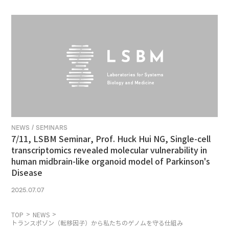
NEWS / SEMINARS
7/11, LSBM Seminar, Prof. Huck Hui NG, Single-cell
transcriptomics revealed molecular vulnerability in
human midbrain-like organoid model of Parkinson's
Disease
2025.07.07
TOP
NEWS
トランスポゾン（転移因子）から私たちのゲノムを守る仕組み