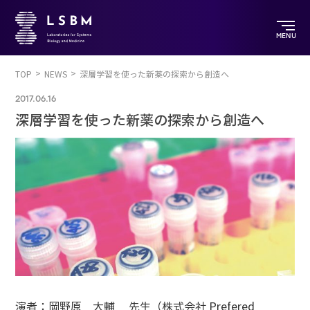
MENU
TOP
NEWS
深層学習を使った新薬の探索から創造へ
2017.06.16
深層学習を使った新薬の探索から創造へ
演者：岡野原 大輔 先生（株式会社 Prefered