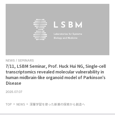
NEWS / SEMINARS
7/11, LSBM Seminar, Prof. Huck Hui NG, Single-cell
transcriptomics revealed molecular vulnerability in
human midbrain-like organoid model of Parkinson's
Disease
2025.07.07
TOP
NEWS
深層学習を使った新薬の探索から創造へ