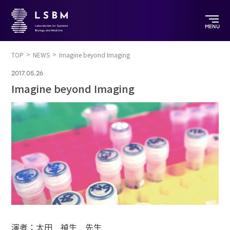
MENU
TOP
NEWS
Imagine beyond Imaging
2017.05.26
Imagine beyond Imaging
演者：太田 禎生 先生