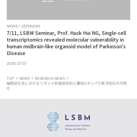
NEWS / SEMINARS
7/11, LSBM Seminar, Prof. Huck Hui NG, Single-cell
transcriptomics revealed molecular vulnerability in
human midbrain-like organoid model of Parkinson's
Disease
2025.07.07
TOP
NEWS
RESEARCH-NEWS
細胞走化性におけるリガンド刺激依存的三量体Gタンパク質活性化の可視
化