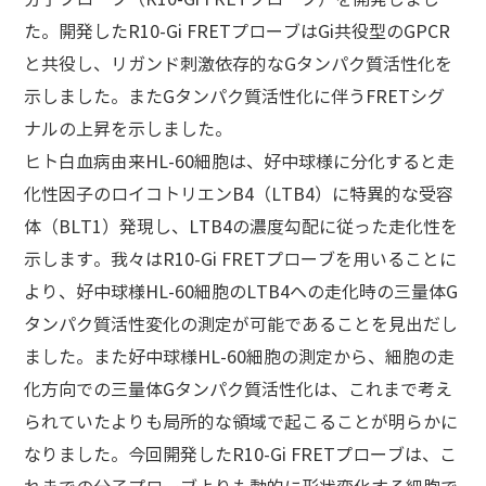
た。開発したR10-Gi FRETプローブはGi共役型のGPCR
と共役し、リガンド刺激依存的なGタンパク質活性化を
示しました。またGタンパク質活性化に伴うFRETシグ
ナルの上昇を示しました。
ヒト白血病由来HL-60細胞は、好中球様に分化すると走
化性因子のロイコトリエンB4（LTB4）に特異的な受容
体（BLT1）発現し、LTB4の濃度勾配に従った走化性を
示します。我々はR10-Gi FRETプローブを用いることに
より、好中球様HL-60細胞のLTB4への走化時の三量体G
タンパク質活性変化の測定が可能であることを見出だし
ました。また好中球様HL-60細胞の測定から、細胞の走
化方向での三量体Gタンパク質活性化は、これまで考え
られていたよりも局所的な領域で起こることが明らかに
なりました。今回開発したR10-Gi FRETプローブは、こ