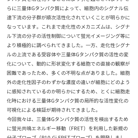
らに三量体Gタンパク質によって、細胞内のシグナル伝
達下流の分子群が順次活性化されていくことが明らかに
なっています。これまで走化性のメカニズムは、シグナ
ル下流の分子の活性制御について蛍光イメージング等に
より積極的に調べられてきました。一方、走化性シグナ
ルの上流である受容体や三量体Gタンパク質の活性の変
化について、動的に形状変化する細胞での直接の観察が
困難であったため、多くの不明な点がありました。細胞
外の走化性因子のわずかな濃度の違いが細胞にどのよう
に感知されているのか明らかにするため、とくに細胞走
化時における三量体Gタンパク質の局所的な活性変化の
可視化による検証が期待されてきました。
今回我々は、三量体Gタンパク質の活性を検出するため
に蛍光共鳴エネルギー移動（FRET）を利用した新規の
分子プローブ（R10-Gi FRETプローブ）を開発しまし