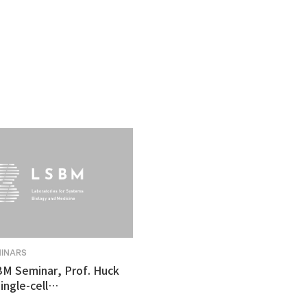
MINARS
BM Seminar, Prof. Huck
ingle-cell
tomics revealed