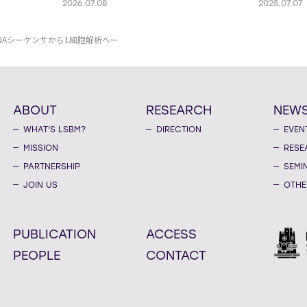
2026.07.08
2025.07.07
nanoscale resolution via
molecular v
photochemical sectioning
midbrain-
Parkinso
NAシーケンサから1細胞解析へー
ABOUT
RESEARCH
NEW
WHAT'S LSBM?
DIRECTION
EVEN
MISSION
RESE
PARTNERSHIP
SEMI
JOIN US
OTHE
PUBLICATION
ACCESS
PEOPLE
CONTACT