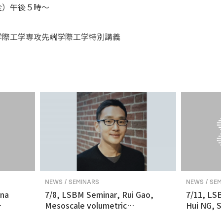
金）午後５時～
学際工学専攻先端学際工学特別講義
NEWS / SEMINARS
NEWS / SE
ina
7/8, LSBM Seminar, Rui Gao,
7/11, LS
Mesoscale volumetric
Hui NG, S
 and
fluorescence imaging at
transcrip