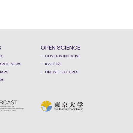
ulnerability in human
like organoid model of
n's Disease
S
OPEN SCIENCE
TS
COVID-19 INITIATIVE
ARCH NEWS
K2-CORE
NARS
ONLINE LECTURES
RS