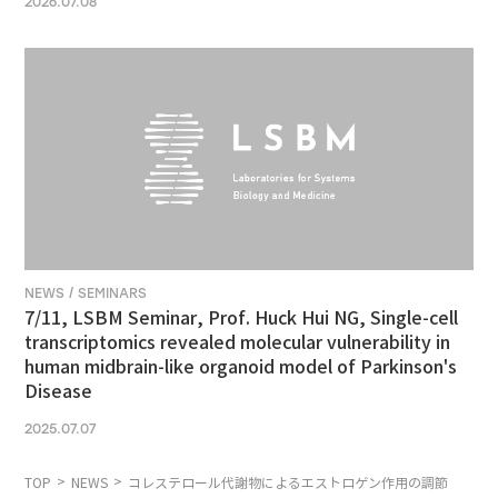
2026.07.08
NEWS / SEMINARS
7/11, LSBM Seminar, Prof. Huck Hui NG, Single-cell
transcriptomics revealed molecular vulnerability in
human midbrain-like organoid model of Parkinson's
Disease
2025.07.07
TOP
NEWS
コレステロール代謝物によるエストロゲン作用の調節