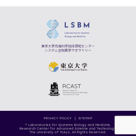
東京大学先端科学技術研究センター
システム生物医学ラボラトリー
PRIVACY POLICY
SITEMAP
© Laboratories for Systems Biology and Medicine,
Research Center for Advanced Science and Technology,
The University of Tokyo, All Rights Reserved.