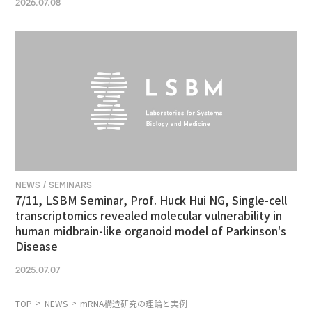
2026.07.08
NEWS / SEMINARS
7/11, LSBM Seminar, Prof. Huck Hui NG, Single-cell
transcriptomics revealed molecular vulnerability in
human midbrain-like organoid model of Parkinson's
Disease
2025.07.07
TOP
NEWS
mRNA構造研究の理論と実例