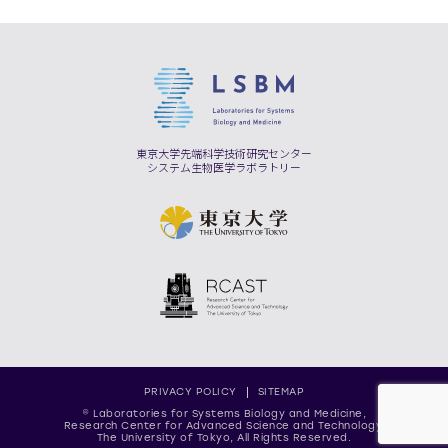
東京大学先端科学技術研究センター
システム生物医学ラボラトリー
PRIVACY POLICY
SITEMAP
© Laboratories for Systems Biology and Medicine,
Research Center for Advanced Science and Technology,
The University of Tokyo, All Rights Reserved.