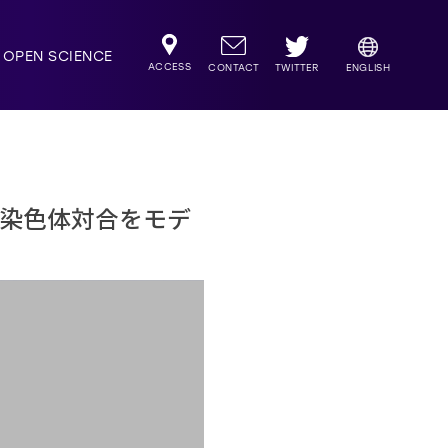
OPEN SCIENCE
ACCESS
TWITTER
CONTACT
ENGLISH
X染色体対合をモデ