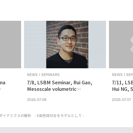
NEWS / SEMINARS
NEWS / SE
ina
7/8, LSBM Seminar, Rui Gao,
7/11, LS
Mesoscale volumetric
Hui NG, S
 and
fluorescence imaging at
transcrip
2026.07.08
2025.07.07
nanoscale resolution via
molecular v
photochemical sectioning
midbrain-
Parkinso
イナミクスの解析 - X染色体対合をモデルとして -