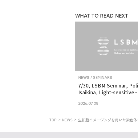
WHAT TO READ NEXT
NEWS / SEMINARS
7/30, LSBM Seminar, Pol
Isaikina, Light-sensitive
Photoreceptors in Vision
2026.07.08
Optogenetics
TOP
NEWS
生細胞イメージングを用いた染色体ダ