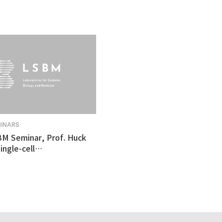
MINARS
BM Seminar, Prof. Huck
ingle-cell
tomics revealed
ulnerability in human
like organoid model of
n's Disease