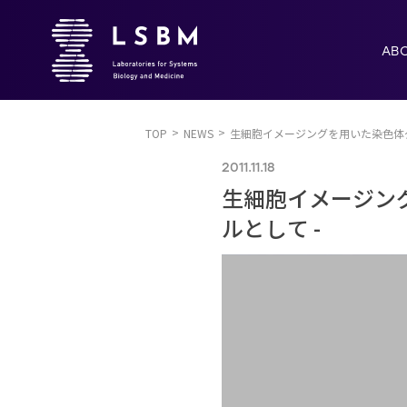
AB
TOP
NEWS
生細胞イメージングを用いた染色体ダ
2011.11.18
生細胞イメージン
ルとして -