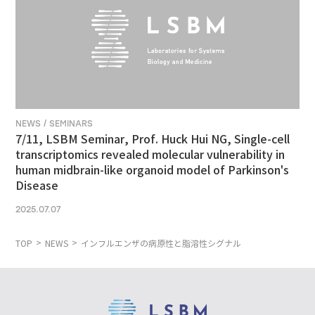
NEWS / SEMINARS
7/11, LSBM Seminar, Prof. Huck Hui NG, Single-cell
transcriptomics revealed molecular vulnerability in
human midbrain-like organoid model of Parkinson's
Disease
2025.07.07
TOP
NEWS
インフルエンザの病原性と脂溶性シグナル