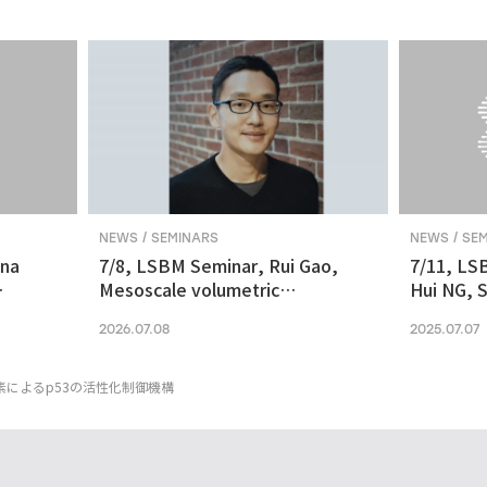
NEWS / SEMINARS
NEWS / SE
ina
7/8, LSBM Seminar, Rui Gao,
7/11, LS
Mesoscale volumetric
Hui NG, S
 and
fluorescence imaging at
transcrip
2026.07.08
2025.07.07
nanoscale resolution via
molecular v
photochemical sectioning
midbrain-
Parkinso
酵素によるp53の活性化制御機構