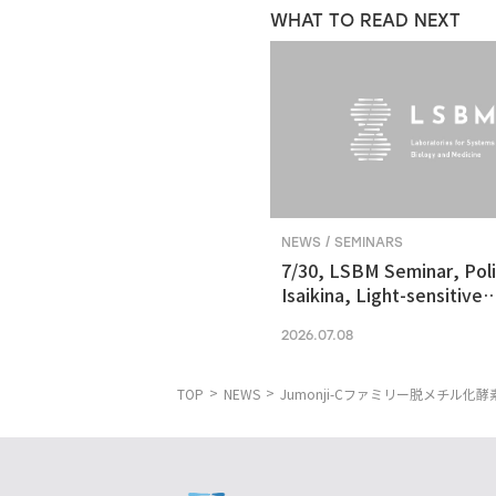
WHAT TO READ NEXT
NEWS / SEMINARS
7/30, LSBM Seminar, Pol
Isaikina, Light-sensitive
Photoreceptors in Vision
2026.07.08
Optogenetics
TOP
NEWS
Jumonji-Cファミリー脱メチル化