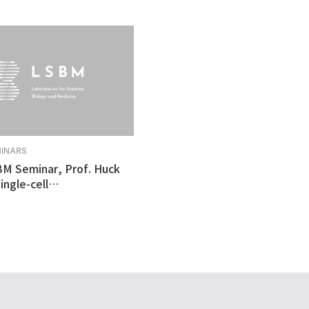
MINARS
BM Seminar, Prof. Huck
ingle-cell
tomics revealed
ulnerability in human
like organoid model of
n's Disease