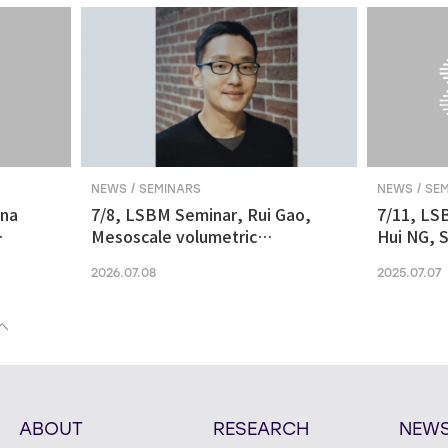
NEWS / SEMINARS
NEWS / SE
ina
7/8, LSBM Seminar, Rui Gao,
7/11, LS
Mesoscale volumetric
Hui NG, S
 and
fluorescence imaging at
transcrip
2026.07.08
2025.07.07
nanoscale resolution via
molecular v
photochemical sectioning
midbrain-
Parkinso
へ
ABOUT
RESEARCH
NEW