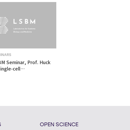
MINARS
BM Seminar, Prof. Huck
ingle-cell
tomics revealed
ulnerability in human
like organoid model of
n's Disease
S
OPEN SCIENCE