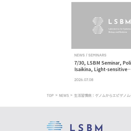
NEWS / SEMINARS
7/30, LSBM Seminar, Pol
Isaikina, Light-sensitive
Photoreceptors in Vision
2026.07.08
Optogenetics
TOP
NEWS
生活習慣病：ゲノムからエピゲノム