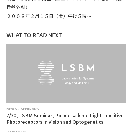
骨盤外科）
２００８年２月１５日（金）午後５時～
WHAT TO READ NEXT
NEWS / SEMINARS
7/30, LSBM Seminar, Polina Isaikina, Light-sensitive
Photoreceptors in Vision and Optogenetics