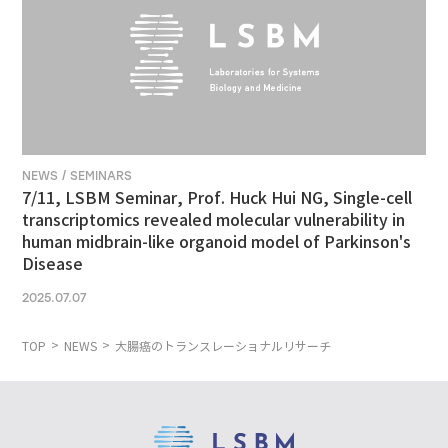
NEWS / SEMINARS
7/11, LSBM Seminar, Prof. Huck Hui NG, Single-cell
transcriptomics revealed molecular vulnerability in
human midbrain-like organoid model of Parkinson's
Disease
2025.07.07
TOP
NEWS
大腸癌のトランスレーショナルリサーチ