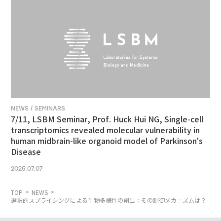
NEWS / SEMINARS
7/11, LSBM Seminar, Prof. Huck Hui NG, Single-cell
transcriptomics revealed molecular vulnerability in
human midbrain-like organoid model of Parkinson's
Disease
2025.07.07
TOP
NEWS
選択的スプライシングによる生物多様性の創出：その制御メカニズムは？