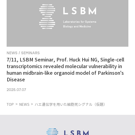
NEWS / SEMINARS
7/11, LSBM Seminar, Prof. Huck Hui NG, Single-cell
transcriptomics revealed molecular vulnerability in
human midbrain-like organoid model of Parkinson's
Disease
2025.07.07
TOP
NEWS
ハエ遺伝学を用いた細胞死シグナル（仮題）