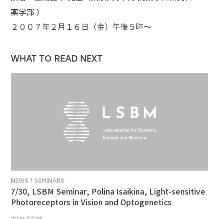
薬学部 ）
２００７年２月１６日（金）午後５時〜
WHAT TO READ NEXT
NEWS / SEMINARS
7/30, LSBM Seminar, Polina Isaikina, Light-sensitive
Photoreceptors in Vision and Optogenetics