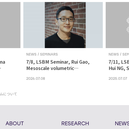
NEWS / SEMINARS
NEWS / SE
ina
7/8, LSBM Seminar, Rui Gao,
7/11, LS
Mesoscale volumetric
Hui NG, S
 and
fluorescence imaging at
transcrip
2026.07.08
2025.07.07
nanoscale resolution via
molecular v
photochemical sectioning
midbrain-
Parkinso
ムについて
ABOUT
RESEARCH
NEW