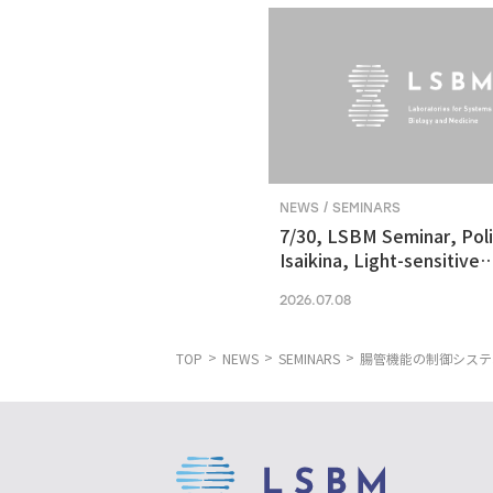
NEWS / SEMINARS
7/30, LSBM Seminar, Pol
Isaikina, Light-sensitive
Photoreceptors in Vision
2026.07.08
Optogenetics
TOP
NEWS
SEMINARS
腸管機能の制御システ