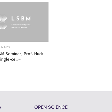
MINARS
BM Seminar, Prof. Huck
ingle-cell
tomics revealed
ulnerability in human
like organoid model of
n's Disease
S
OPEN SCIENCE